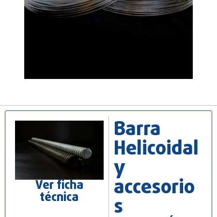
Barra
Helicoidal
y
accesorio
Ver ficha
técnica
s