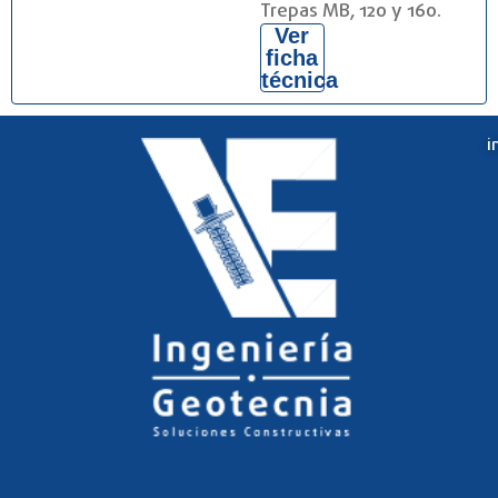
Trepas MB, 120 y 160.
Ver
ficha
técnica
i