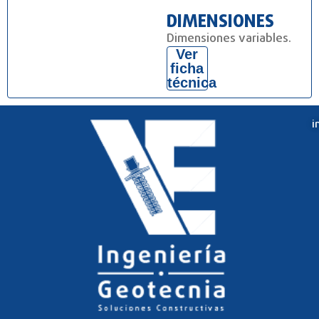
DIMENSIONES
Dimensiones variables.
Ver
ficha
técnica
i